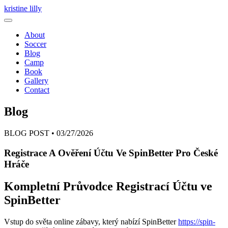
kristine lilly
About
Soccer
Blog
Camp
Book
Gallery
Contact
Blog
BLOG POST • 03/27/2026
Registrace A Ověření Účtu Ve SpinBetter Pro České
Hráče
Kompletní Průvodce Registrací Účtu ve
SpinBetter
Vstup do světa online zábavy, který nabízí SpinBetter
https://spin-