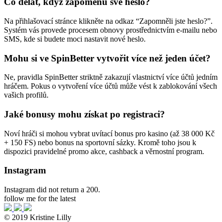
Co dělat, když zapomenu své heslo?
Na přihlašovací stránce klikněte na odkaz “Zapomněli jste heslo?”.
Systém vás provede procesem obnovy prostřednictvím e-mailu nebo
SMS, kde si budete moci nastavit nové heslo.
Mohu si ve SpinBetter vytvořit více než jeden účet?
Ne, pravidla SpinBetter striktně zakazují vlastnictví více účtů jedním
hráčem. Pokus o vytvoření více účtů může vést k zablokování všech
vašich profilů.
Jaké bonusy mohu získat po registraci?
Noví hráči si mohou vybrat uvítací bonus pro kasino (až 38 000 Kč
+ 150 FS) nebo bonus na sportovní sázky. Kromě toho jsou k
dispozici pravidelné promo akce, cashback a věrnostní program.
Instagram
Instagram did not return a 200.
follow me for the latest
© 2019 Kristine Lilly